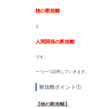
物の断捨離
と
人間関係の断捨離
です。
一つ一つ説明していきます。
断捨離ポイント①
【物の断捨離】