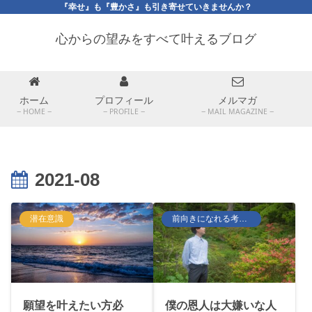
『幸せ』も『豊かさ』も引き寄せていきませんか？
心からの望みをすべて叶えるブログ
ホーム
プロフィール
メルマガ
HOME
PROFILE
MAIL MAGAZINE
2021-08
潜在意識
前向きになれる考え方
願望を叶えたい方必
僕の恩人は大嫌いな人