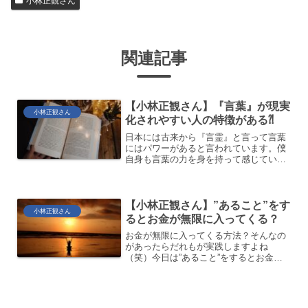
小林正観さん
関連記事
【小林正観さん】『言葉』が現実
小林正観さん
化されやすい人の特徴がある⁈
日本には古来から『言霊』と言って言葉
にはパワーがあると言われています。僕
自身も言葉の力を身を持って感じていま
すしご縁のあるお客様にも言葉を変えれ
ば人生が変わっていくので『言葉に導か
れて幸せな人生にしていきましょうね』
とお伝えしています。僕は...
【小林正観さん】”あること”をす
小林正観さん
るとお金が無限に入ってくる？
お金が無限に入ってくる方法？そんなの
があったらだれもが実践しますよね
（笑）今日は”あること”をするとお金に
好かれて無限にお金が入ってくる秘訣に
ついてです。怪しいことではないですか
ら安心してください。（笑）僕はその方
法を小林正観さんから教わり...